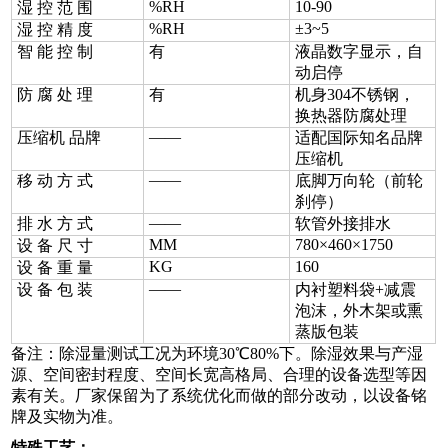
%RH
10-90
湿 控 范 围
%RH
±3~5
湿 控 精 度
智 能 控 制
有
液晶数字显示，自
动启停
防 腐 处 理
有
机身304不锈钢，
换热器防腐处理
——
压缩机 品牌
适配国际知名品牌
压缩机
——
移 动 方 式
底脚万向轮（前轮
刹停）
——
排 水 方 式
软管外接排水
MM
780×460×1750
设 备 尺 寸
KG
160
设 备 重 量
——
设 备 包 装
内衬塑料袋+减震
泡沫，外木架或熏
蒸版包装
备注：除湿量测试工况为环境30℃80%下。除湿效果与产湿
源、空间密封程度、空间长宽高格局、合理的设备选型等因
素有关。厂家保留为了系统优化而做的部分改动，以设备铭
牌及实物为准。
特殊工艺：