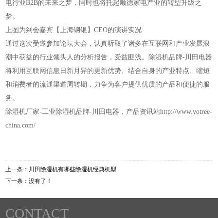
电行业B2B的未来之梦，同时也将托起顺德家电产业的转型升级之
梦。
上图为到会嘉宾【上海钢银】CEO的演讲实况
通过这次受邀参加论坛大会，认真听取了诸多在互联网和产业发展浪
潮中获益的行业领头人的分析报告，受益匪浅。除湿机品牌-川田电器
将利用互联网信息日新月异的更新优势、结合自身的产业特点、缩短
和消费者的流通渠道周转期，力争为客户提供优质的产品和便捷的服
务。
除湿机厂家-工业除湿机品牌-川田电器，产品资讯站http://www.yotree-
china.com/
上一条：
川田除湿机有哪些除湿机经典机型
下一条：没有了！
CONTACT