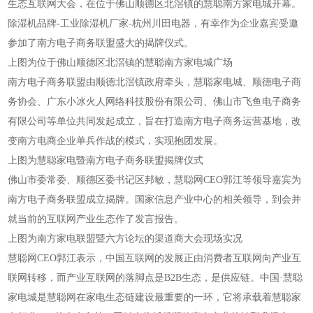
生态互联网大会，在位于佛山顺德区北滘镇的慧聪南方家电城开幕。
除湿机品牌-工业除湿机厂家-杭州川田电器，有幸作为企业嘉宾受邀
参加了南方电子商务联盟盛大的揭牌仪式。
上图为位于佛山顺德区北滘镇的慧聪南方家电城广场
南方电子商务联盟由顺德北滘镇政府牵头，慧聪家电城、顺德电子商
务协会、广东小冰火人网络科技股份有限公司、佛山市飞鱼电子商务
有限公司等单位共同发起成立，旨在打造南方电子商务运营基地，改
变南方电商企业单兵作战的模式，实现抱团发展。
上图为慧聪家电暨南方电子商务联盟揭牌仪式
佛山市委常委、顺德区委书记区邦敏，慧聪网CEO郭江等领导嘉宾为
南方电子商务联盟成立揭牌。国家信息产业中心的相关领导，到会并
就当前的互联网产业生态作了发言报告。
上图为南方家电联盟暨六方论坛的渠道商大会现场实况
慧聪网CEO郭江表示，中国互联网的发展正由消费者互联网向产业互
联网转移，而产业互联网的落脚点是B2B生态，是供应链。中国·慧聪
家电城是慧聪网在家电生态链建设最重要的一环，它将承载着慧聪家